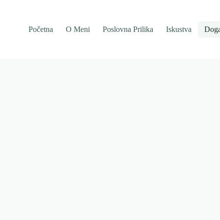
Početna
O Meni
Poslovna Prilika
Iskustva
Doga