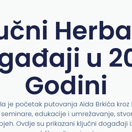
učni Herba
gađaji u 20
Godini
la je početak putovanja Aida Brkića kroz 
e seminare, edukacije i umrežavanje, stvor
pjeh. Ovdje su prikazani ključni događaji iz